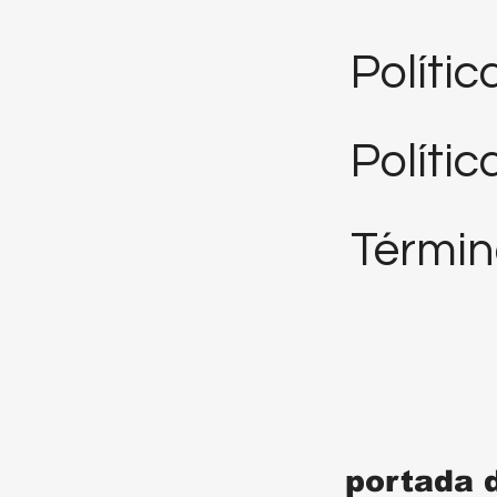
Políti
Polític
Términ
portada 