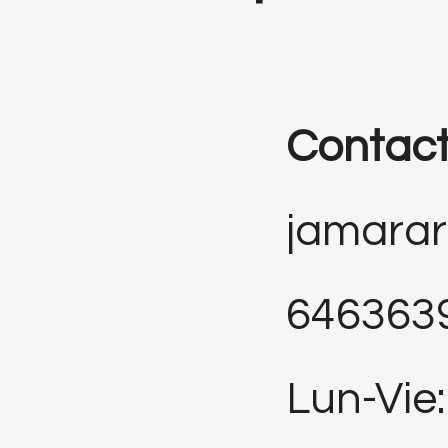
Contac
jamara
646363
Lun-Vie: