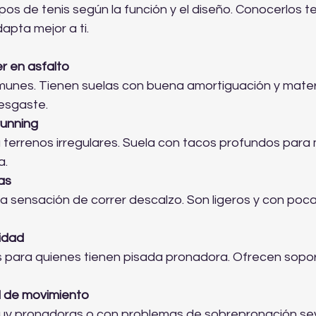
ipos de tenis según la función y el diseño. Conocerlos t
dapta mejor a ti.
er en asfalto
unes. Tienen suelas con buena amortiguación y mater
esgaste.  
 running
terrenos irregulares. Suela con tacos profundos para 
.  
as
la sensación de correr descalzo. Son ligeros y con poca
lidad
ara quienes tienen pisada pronadora. Ofrecen soport
l de movimiento
uy pronadoras o con problemas de sobrepronación se