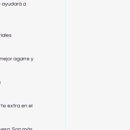
e ayudará a 
iales 
mejor agarre y 
 
e extra en el 
vera. Son más 