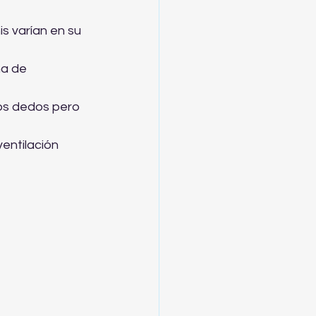
is varían en su 
ma de 
os dedos pero 
entilación 