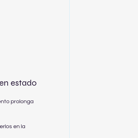
uen estado
ento prolonga 
rlos en la 