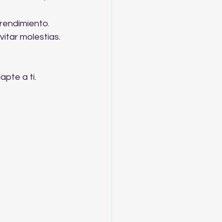
endimiento.  
vitar molestias. 
pte a ti.