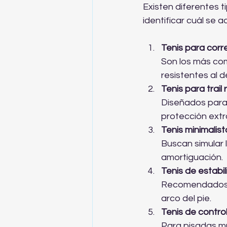
Existen diferentes t
identificar cuál se a
Tenis para corr
Son los más com
resistentes al d
Tenis para trail
Diseñados para 
protección extra
Tenis minimalist
Buscan simular 
amortiguación.  
Tenis de estabi
Recomendados p
arco del pie.  
Tenis de contro
Para pisadas m