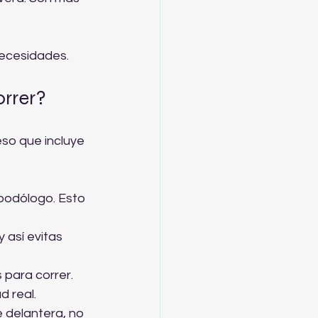
necesidades.
orrer?
eso que incluye 
podólogo. Esto 
 así evitas 
 para correr.  
 real.  
e delantera, no 