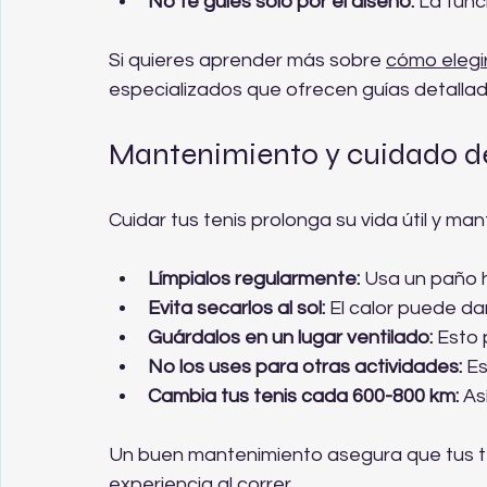
No te guíes solo por el diseño:
 La func
Si quieres aprender más sobre 
cómo elegir
especializados que ofrecen guías detallad
Mantenimiento y cuidado de 
Cuidar tus tenis prolonga su vida útil y ma
Límpialos regularmente:
 Usa un paño 
Evita secarlos al sol:
 El calor puede da
Guárdalos en un lugar ventilado:
 Esto 
No los uses para otras actividades:
 E
Cambia tus tenis cada 600-800 km:
 As
Un buen mantenimiento asegura que tus te
experiencia al correr.