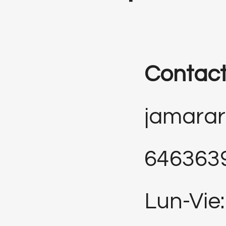
Contac
jamara
646363
Lun-Vie: