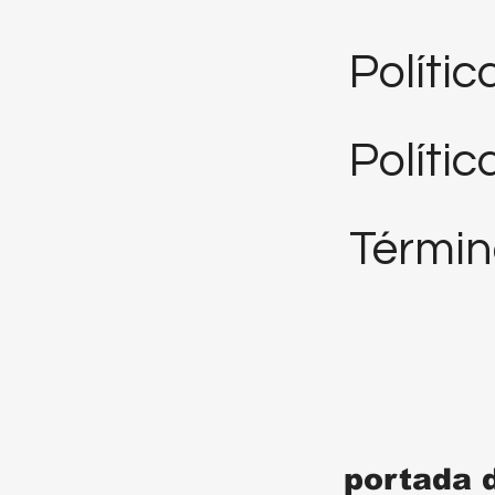
Políti
Polític
Términ
portada 