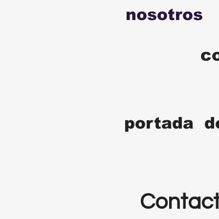
nosotros
c
portada d
Contac