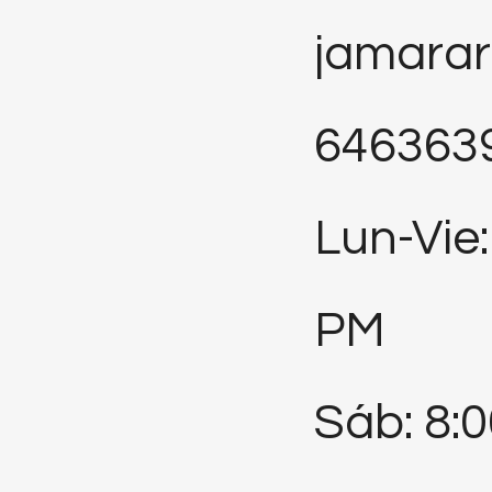
jamara
646363
Lun-Vie:
PM
Sáb: 8: