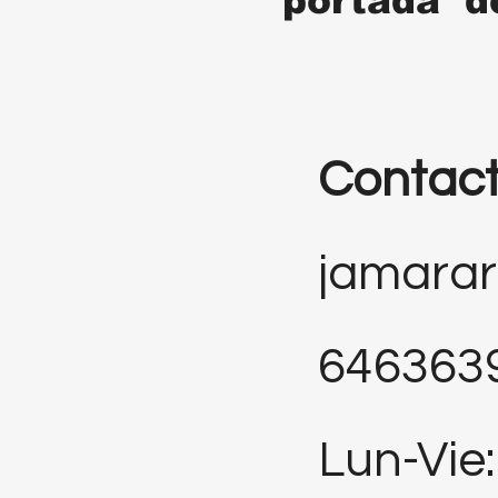
portada d
Contac
jamara
646363
Lun-Vie: