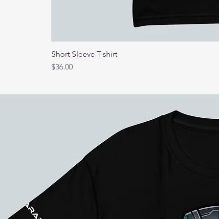
Short Sleeve T-shirt
Precio
$36.00