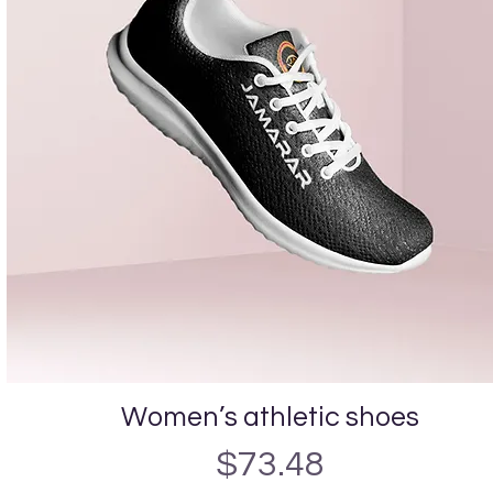
Women’s athletic shoes
Vista rápida
Precio
$73.48