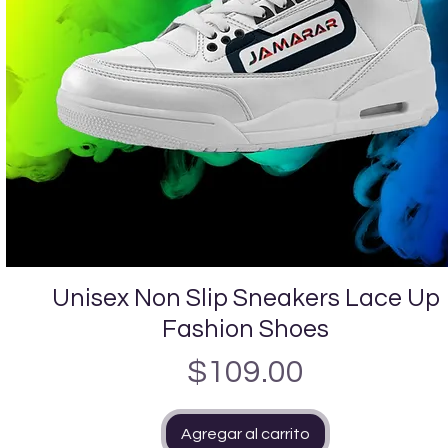
Unisex Non Slip Sneakers Lace Up
Vista rápida
Fashion Shoes
Precio
$109.00
Agregar al carrito