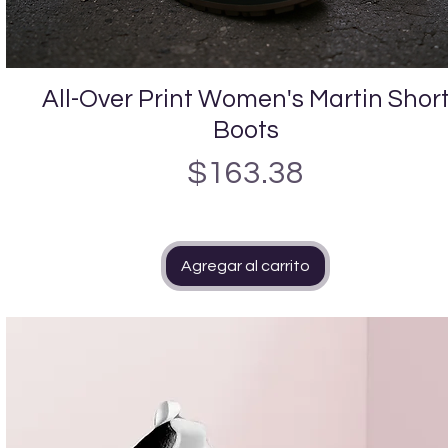
All-Over Print Women's Martin Shor
Vista rápida
Boots
Precio
$163.38
Agregar al carrito