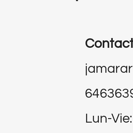
Contac
jamara
646363
Lun-Vie: