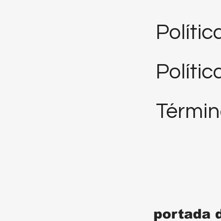
Políti
Polític
Términ
portada 