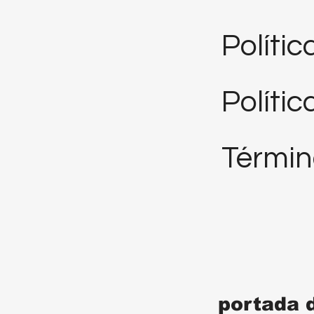
Políti
Polític
Términ
portada 