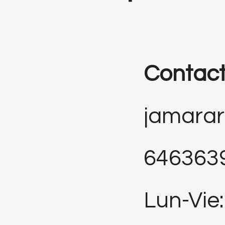
Contac
jamara
646363
Lun-Vie: