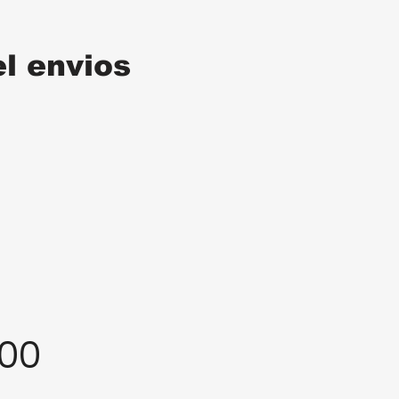
el envios
:00