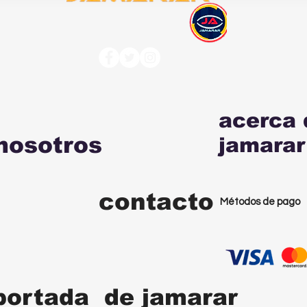
acerca 
nosotros
jamarar
contacto
Métodos de pago
portada de jamarar