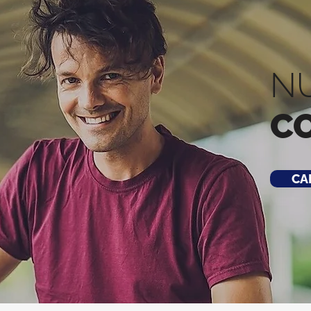
N
C
CA