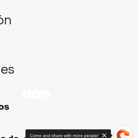
ión
nes
tos
Come and share with more people!