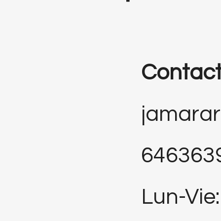
Contac
jamara
646363
Lun-Vie: