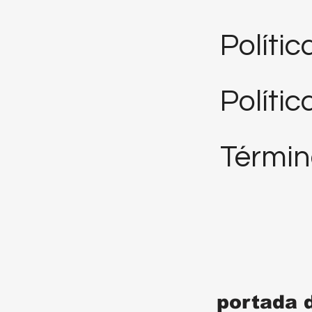
Políti
Polític
Términ
portada 