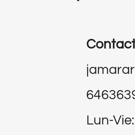
Contac
jamara
646363
Lun-Vie: