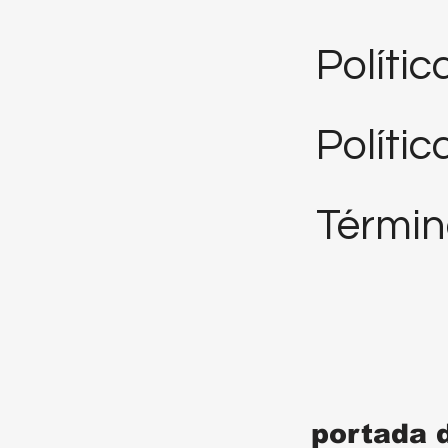
Políti
Polític
Términ
portada 