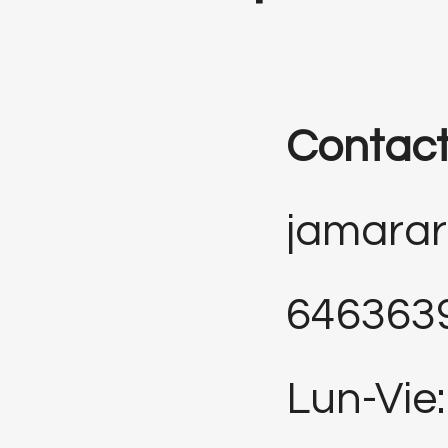
Contac
jamara
646363
Lun-Vie: