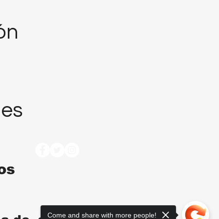
ión
nes
tos
Come and share with more people!