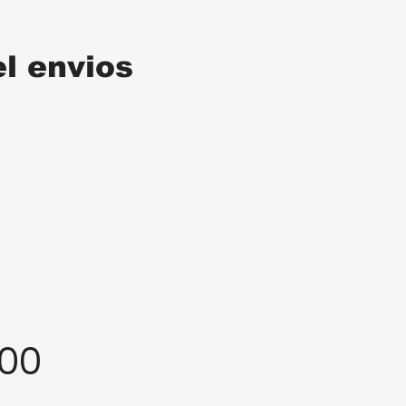
el envios
:00