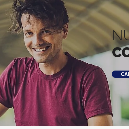
N
C
CA