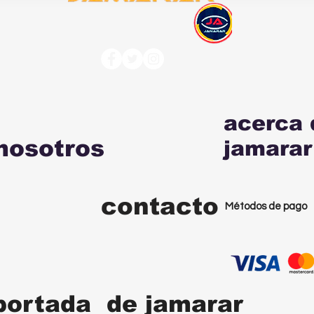
acerca 
nosotros
jamarar
contacto
Métodos de pago
portada de jamarar