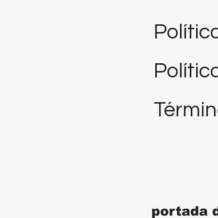
Políti
Polític
Términ
portada 