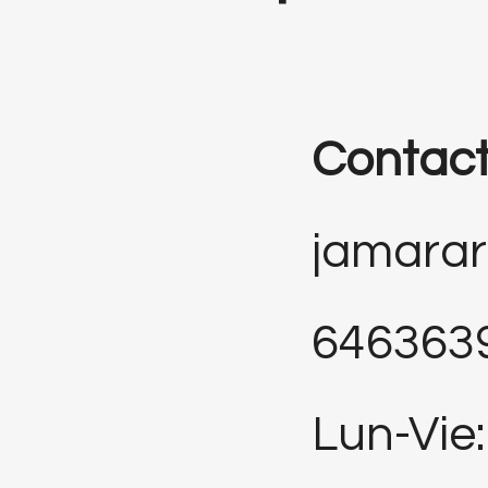
Contac
jamara
646363
Lun-Vie: