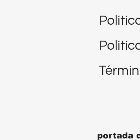
Políti
Polític
Términ
portada 