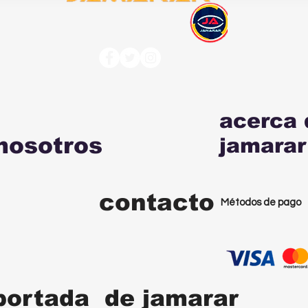
acerca 
nosotros
jamarar
contacto
Métodos de pago
portada de jamarar