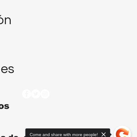
ión
nes
tos
Come and share with more people!