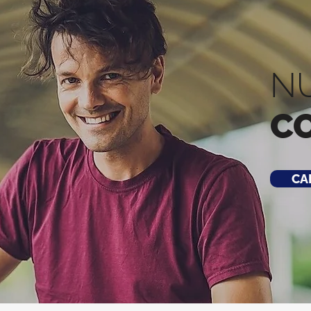
N
C
CA