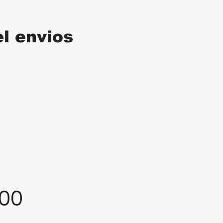
el envios
:00