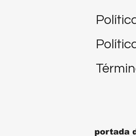
Políti
Polític
Términ
portada 