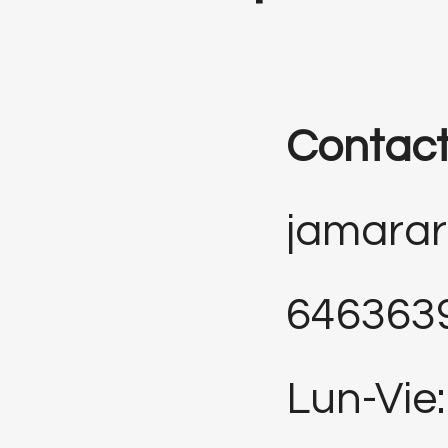
Contac
jamara
646363
Lun-Vie: