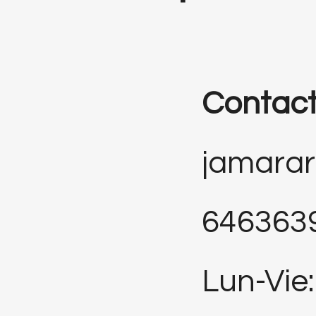
Contac
jamara
646363
Lun-Vie: