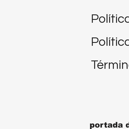
Políti
Polític
Términ
portada 