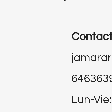
Contac
jamara
646363
Lun-Vie: