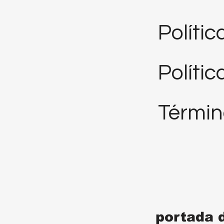
Políti
Polític
Términ
portada 