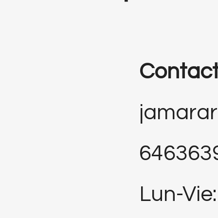
Contac
jamara
646363
Lun-Vie: