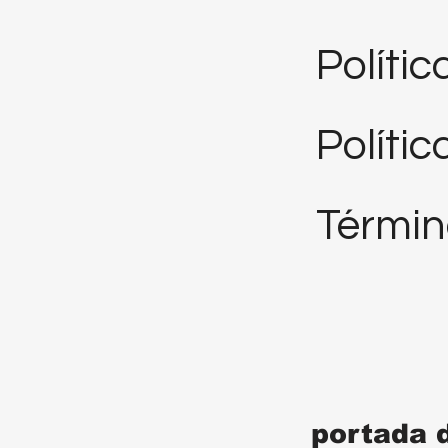
Políti
Polític
Términ
portada 