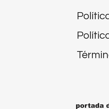
Políti
Polític
Términ
portada 