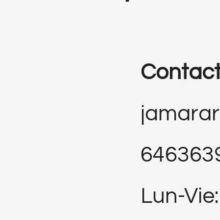
Contac
jamara
646363
Lun-Vie: