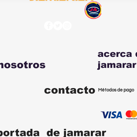
acerca 
nosotros
jamarar
contacto
Métodos de pago
portada de jamarar