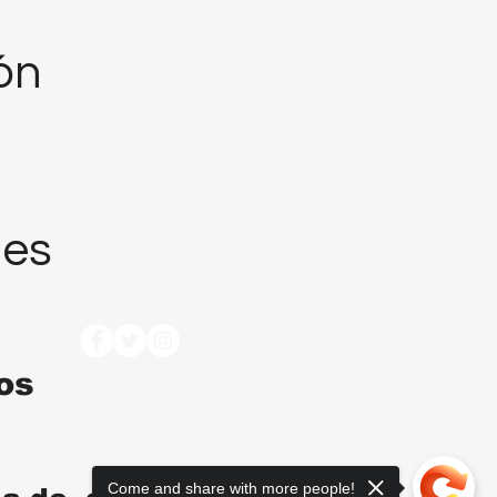
ión
nes
tos
Come and share with more people!