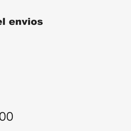
el envios
:00