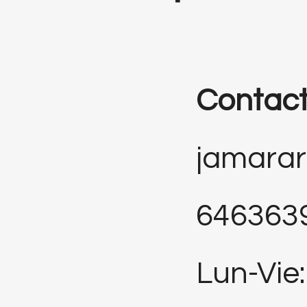
Contac
jamara
646363
Lun-Vie: