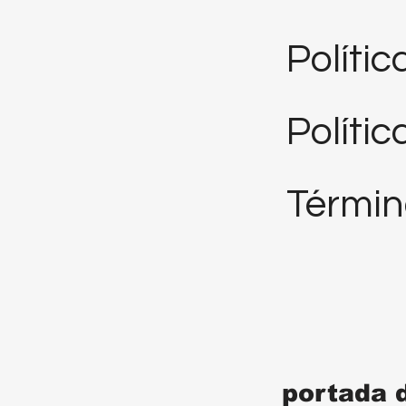
Políti
Polític
Términ
portada 