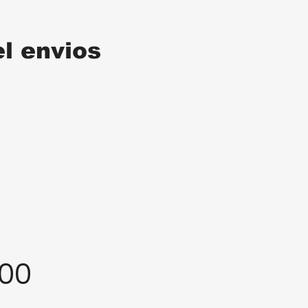
el envios
:00