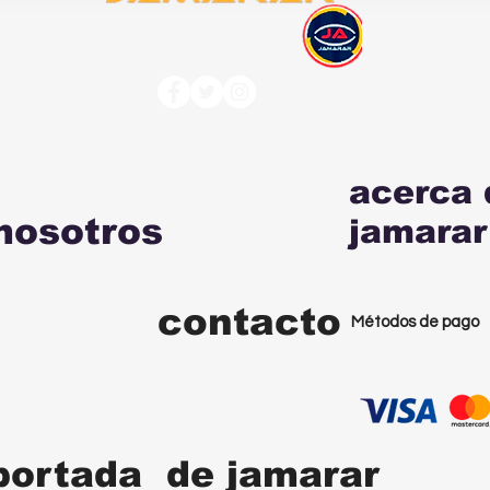
acerca 
nosotros
jamarar
contacto
Métodos de pago
portada de jamarar