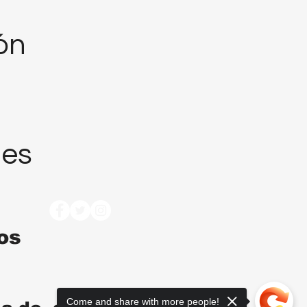
ión
nes
tos
Come and share with more people!