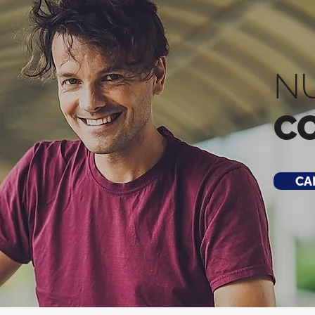
N
C
CA