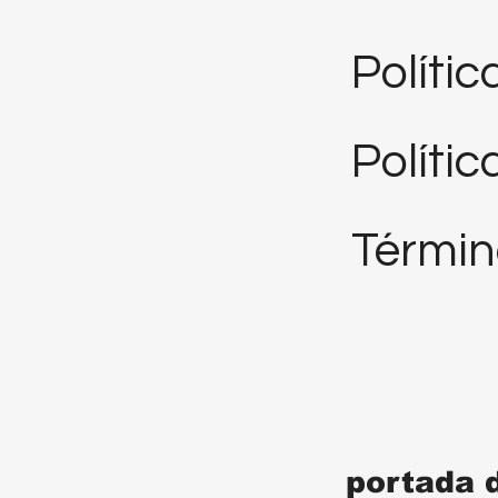
Políti
Polític
Términ
portada 