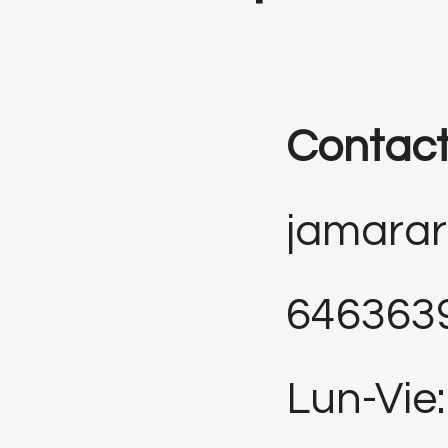
Contac
jamara
646363
Lun-Vie: