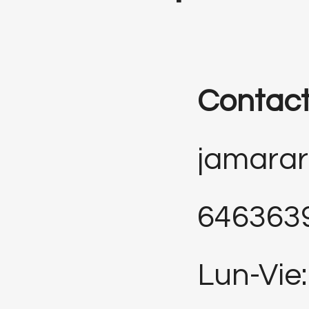
Contac
jamara
646363
Lun-Vie: