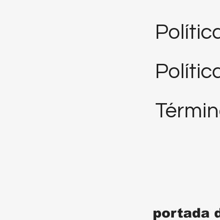
Políti
Polític
Términ
portada 