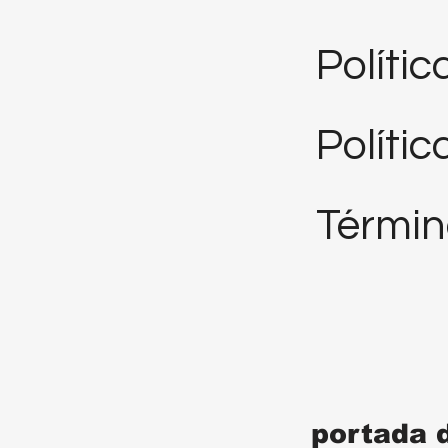
Políti
Polític
Términ
portada 