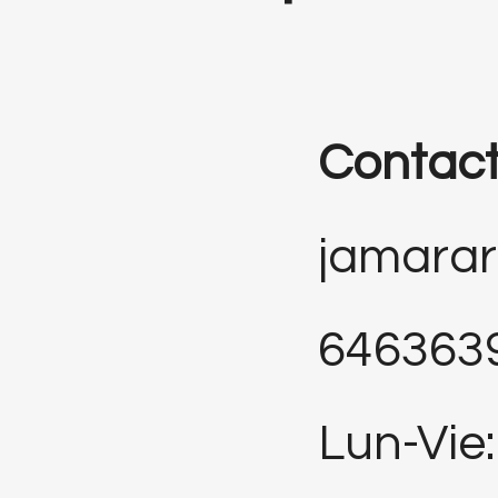
Contac
jamara
646363
Lun-Vie: