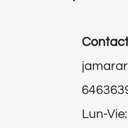
Contac
jamara
646363
Lun-Vie: