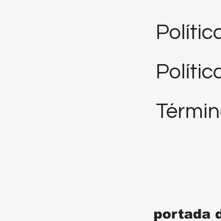
Políti
Polític
Términ
portada 