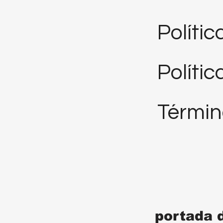
Políti
Polític
Términ
portada 