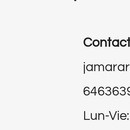
Contac
jamara
646363
Lun-Vie: