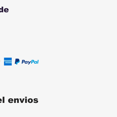
de
el envios