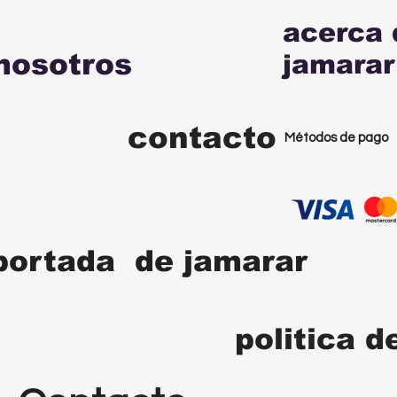
acerca 
nosotros
jamarar
contacto
Métodos de pago
portada de jamarar
politica d