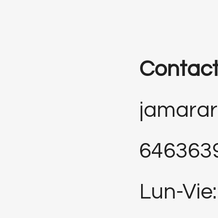
Contac
jamara
646363
Lun-Vie: