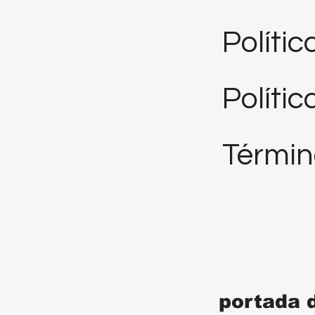
Políti
Polític
Términ
portada 