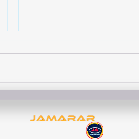
Guía para comprar ropa
Legg
masculina moderna
práct
func