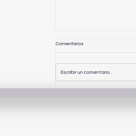
Comentarios
Escribir un comentario...
Cómo elegir ropa de calidad
para un estilo de vida
moderno