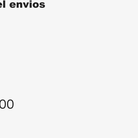
el envios
:00