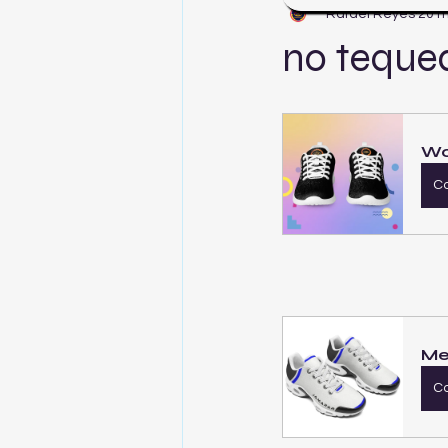
Rafael Reyes
20 
no teque
Wo
C
Me
C