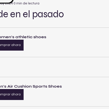
may 2024
0 min de lectura
de en el pasado
men’s athletic shoes
omprar ahora
n's Air Cushion Sports Shoes
omprar ahora