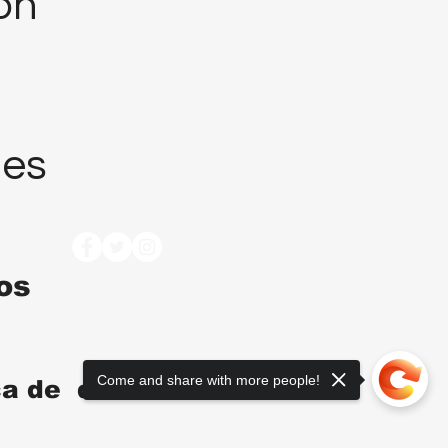
ión
nes
tos
Come and share with more people!
ica de devoluciones