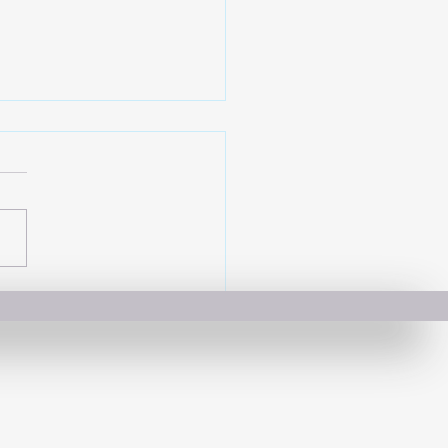
ings para mujer
icos: estilo y
ionalidad