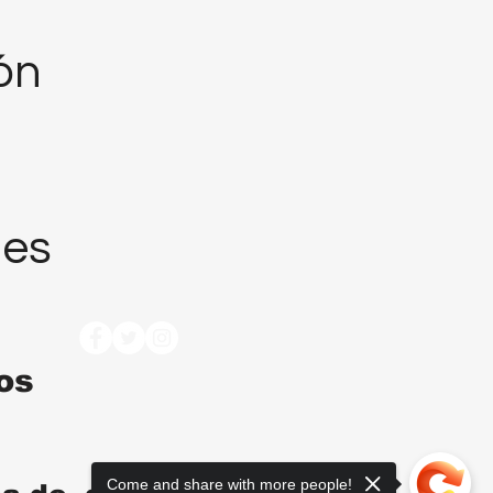
ión
nes
tos
Come and share with more people!