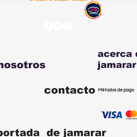
acerca 
nosotros
jamarar
contacto
Métodos de pago
portada de jamarar