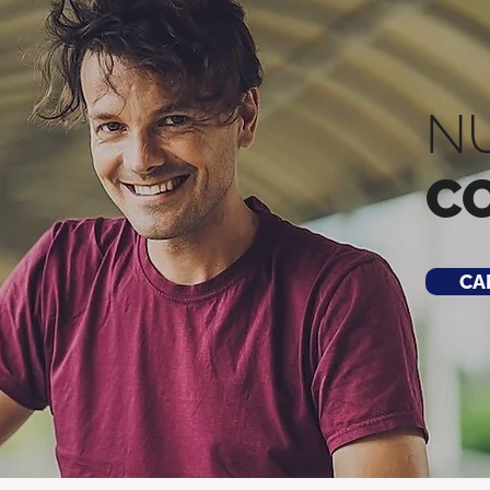
N
C
CA