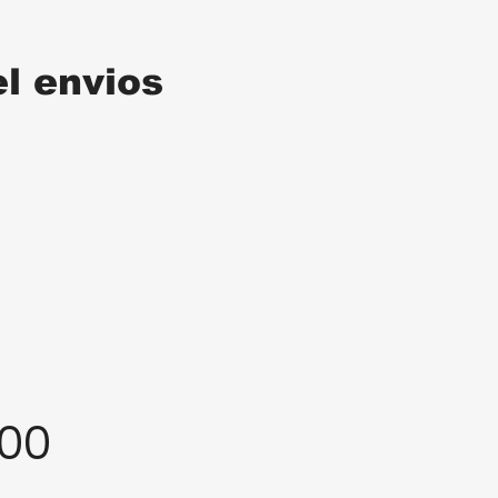
el envios
:00