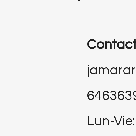
Contac
jamara
646363
Lun-Vie: