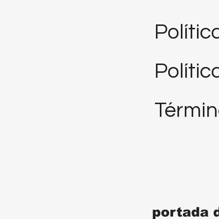
Políti
Polític
Términ
portada 