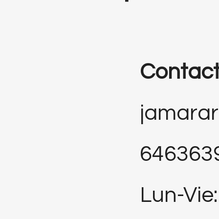
Contac
jamara
646363
Lun-Vie: