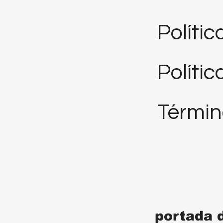
Políti
Polític
Términ
portada 