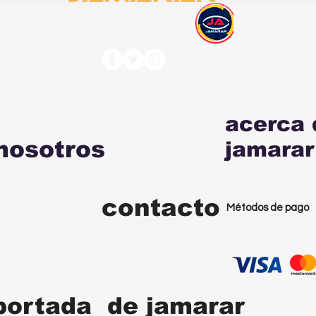
acerca 
nosotros
jamarar
contacto
Métodos de pago
portada de jamarar