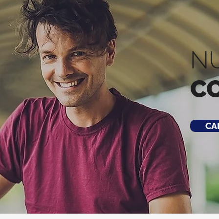
N
C
CA