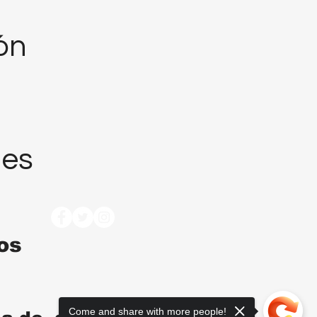
ión
nes
tos
Come and share with more people!