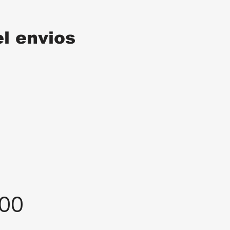
el envios
:00