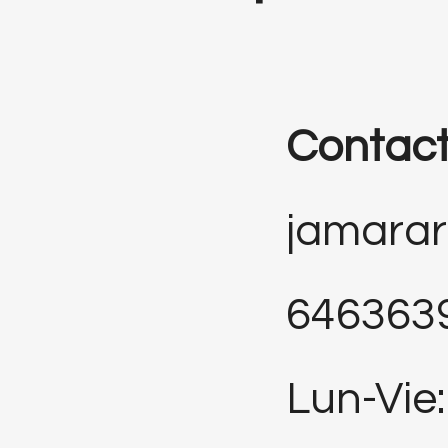
Contac
jamara
646363
Lun-Vie: