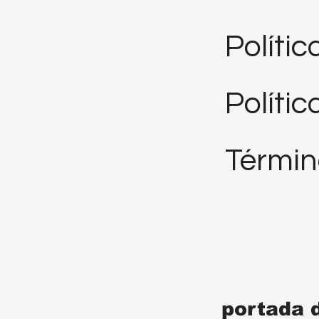
Políti
Polític
Términ
portada 