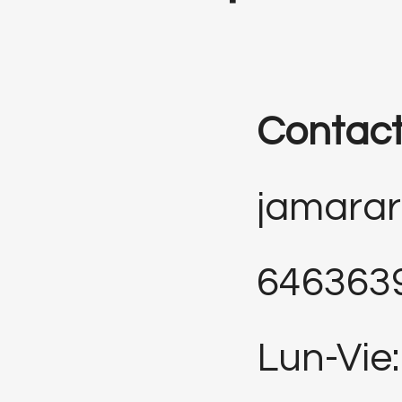
Contac
jamara
646363
Lun-Vie: