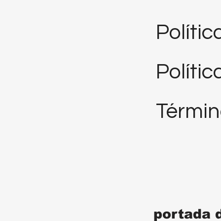
Políti
Polític
Términ
portada 