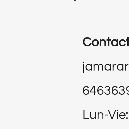
Contac
jamara
646363
Lun-Vie: