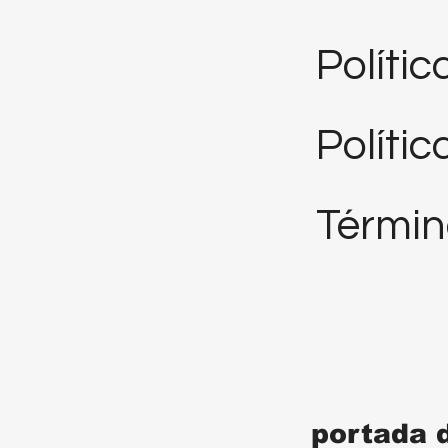
Políti
Polític
Términ
portada 