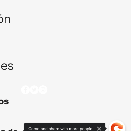
ión
nes
tos
Come and share with more people!