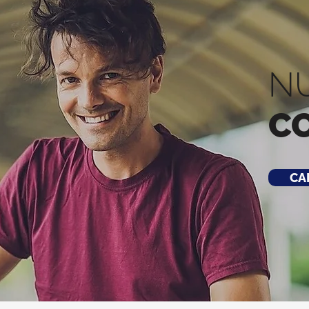
N
C
CA