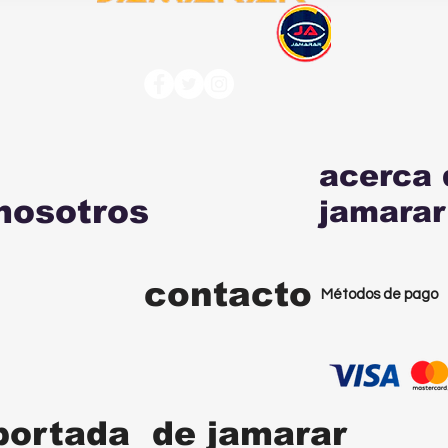
acerca 
nosotros
jamarar
contacto
Métodos de pago
portada de jamarar