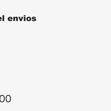
el envios
:00