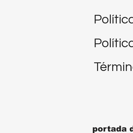
Políti
Polític
Términ
portada 