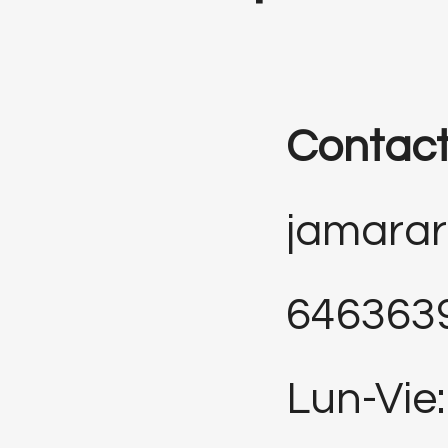
Contac
jamara
646363
Lun-Vie: