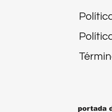
Políti
Polític
Términ
portada 