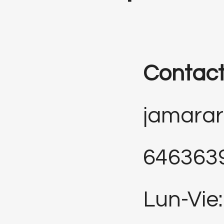
Contac
jamara
646363
Lun-Vie: