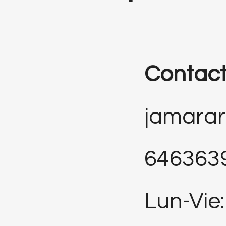
Contac
jamara
646363
Lun-Vie: