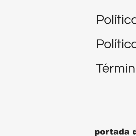
Políti
Polític
Términ
portada 