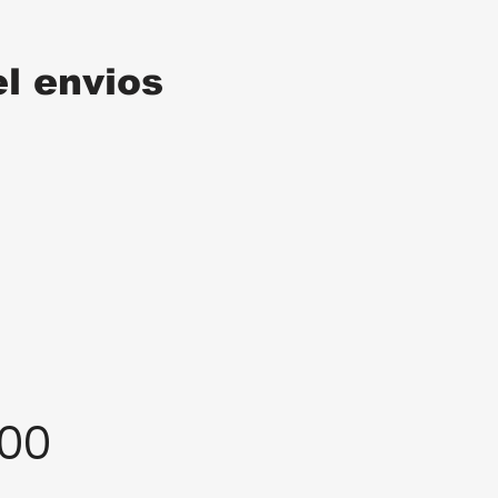
el envios
:00