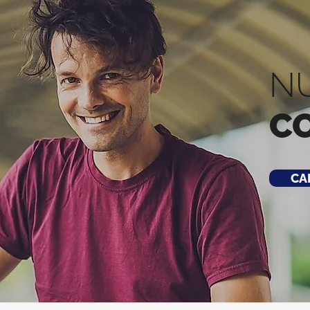
N
C
CA