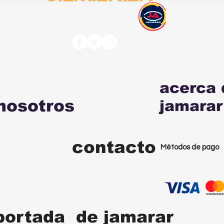
acerca 
nosotros
jamarar
contacto
Métodos de pago
portada de jamarar