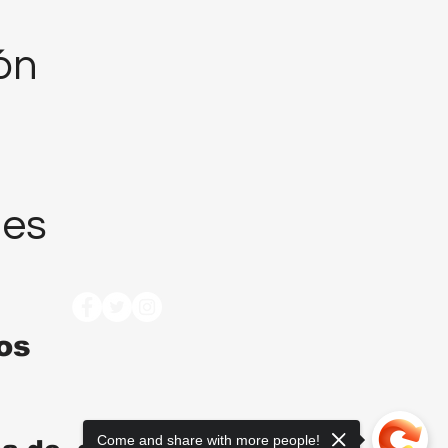
ión
nes
tos
Come and share with more people!