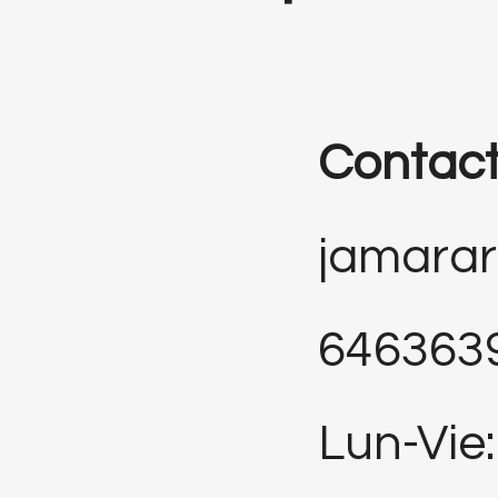
Contac
jamara
646363
Lun-Vie: