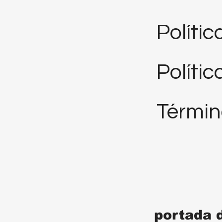
Políti
Polític
Términ
portada 