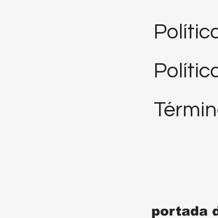
Políti
Polític
Términ
portada 