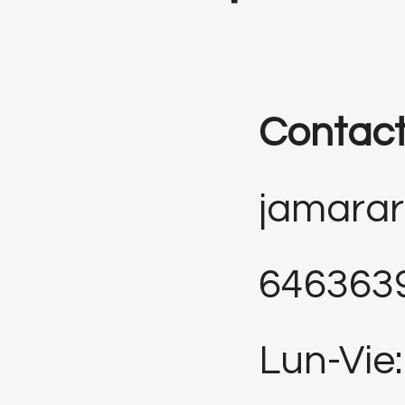
Contac
jamara
646363
Lun-Vie: