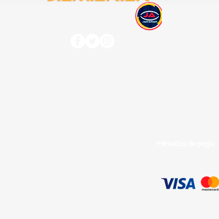
acerca 
nosotros
jamarar
contacto
Métodos de pago
portada de jamarar