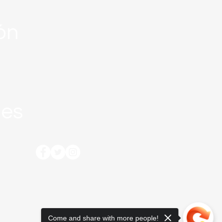
ión
nes
tos
Come and share with more people!