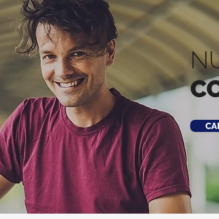
N
C
CA