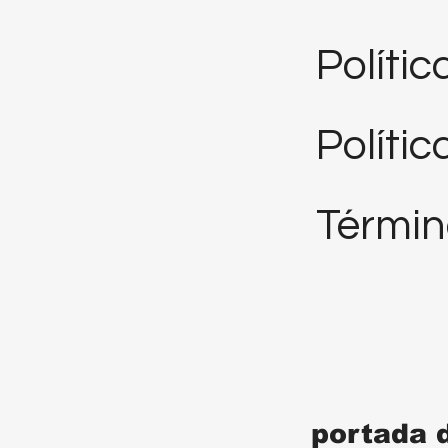
Políti
Polític
Términ
portada 