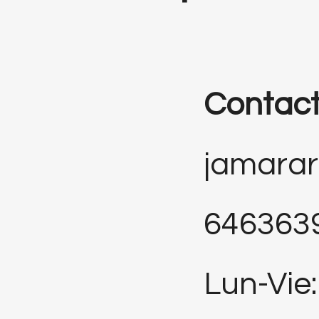
Contac
jamara
646363
Lun-Vie: