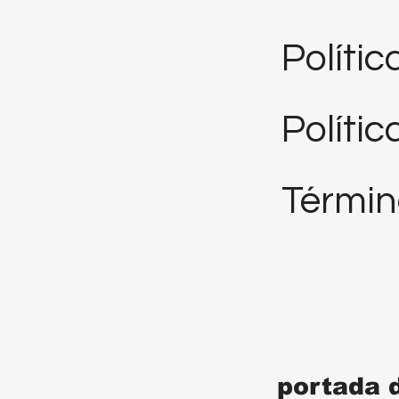
Políti
Polític
Términ
portada 