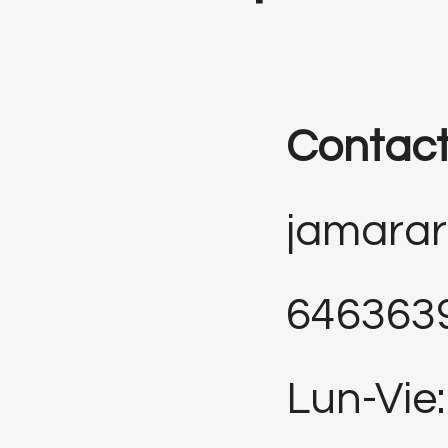
Contac
jamara
646363
Lun-Vie: